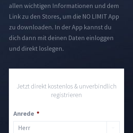
allen wichtigen Informationen und dem
Link zu den Stores, um die NO LIMIT App
zu downloaden. In der App kannst du
dich dann mit deinen Daten einloggen
und direkt loslegen.
Jetzt direkt kostenlos & unverbindlich
registrieren
Anrede
*
